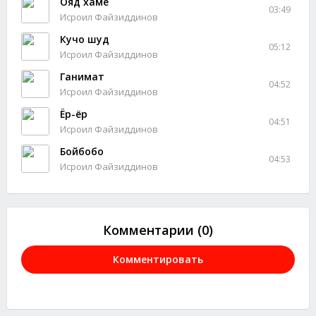
Ояд хаме
03:49
Исроил Файзиддинов
Кучо шуд
05:12
Исроил Файзиддинов
Ганимат
04:52
Исроил Файзиддинов
Ёр-ёр
04:51
Исроил Файзиддинов
Бойбобо
04:53
Исроил Файзиддинов
Комментарии (0)
Комментировать