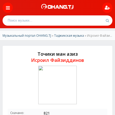
Музыкальный портал OHANG.TJ
»
Таджикская музыка
» Исроил Файзиддинов-Точики ман азиз
Точики ман азиз
Исроил Файзиддинов
Скачано:
821