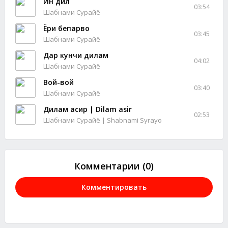
Ин дил
03:54
Шабнами Сурайё
Ёри бепарво
03:45
Шабнами Сурайё
Дар кунчи дилам
04:02
Шабнами Сурайё
Вой-вой
03:40
Шабнами Сурайё
Дилам асир | Dilam asir
02:53
Шабнами Сурайё | Shabnami Syrayo
Комментарии (0)
Комментировать