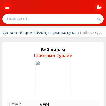
Музыкальный портал OHANG.TJ
»
Таджикская музыка
» Шабнами Сурайё-Вой дилам
Вой дилам
Шабнами Сурайё
Скачано:
6 084