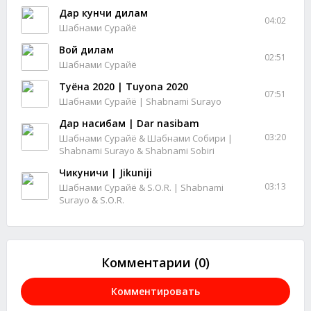
Дар кунчи дилам
04:02
Шабнами Сурайё
Вой дилам
02:51
Шабнами Сурайё
Туёна 2020 | Tuyona 2020
07:51
Шабнами Сурайё | Shabnami Surayo
Дар насибам | Dar nasibam
03:20
Шабнами Сурайё & Шабнами Собири |
Shabnami Surayo & Shabnami Sobiri
Чикуничи | Jikuniji
03:13
Шабнами Сурайё & S.O.R. | Shabnami
Surayo & S.O.R.
Комментарии (0)
Комментировать