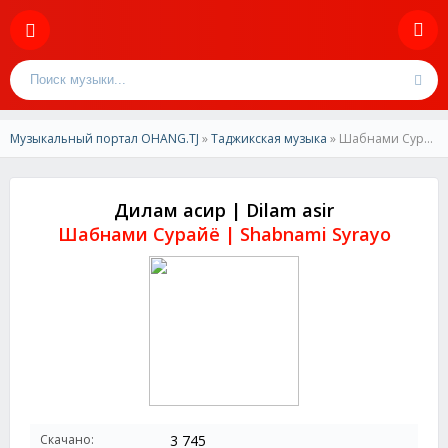
Музыкальный портал OHANG.TJ
»
Таджикская музыка
» Шабнами Сурайё-Дилам асир | Shabnami Surayo-Dilam asir
Дилам асир | Dilam asir
Шабнами Сурайё | Shabnami Syrayo
Скачано:
3 745