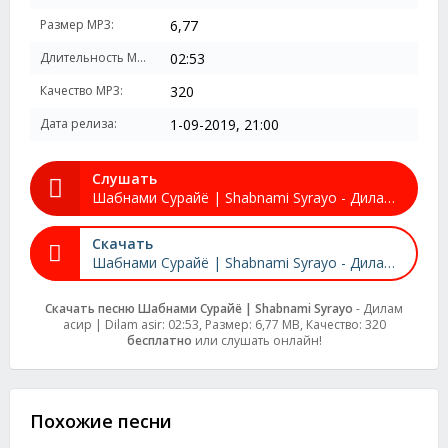
Размер MP3:
6,77
Длительность MP3:
02:53
Качество MP3:
320
Дата релиза:
1-09-2019, 21:00
Слушать
Шабнами Сурайё | Shabnami Syrayo - Дилам асир | Dilam asir
Скачать
Шабнами Сурайё | Shabnami Syrayo - Дилам асир | Dilam asir
Скачать песню Шабнами Сурайё | Shabnami Syrayo
- Дилам
асир | Dilam asir: 02:53, Размер: 6,77 MB, Качество: 320
бесплатно
или слушать онлайн!
Похожие песни