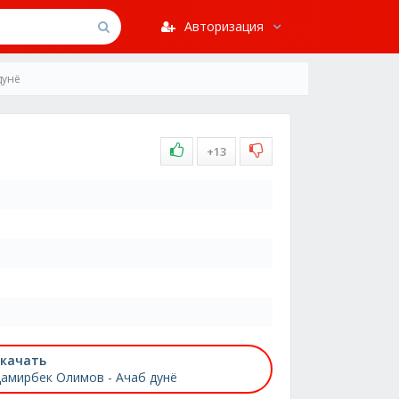
Авторизация
дунё
+13
качать
амирбек Олимов - Ачаб дунё