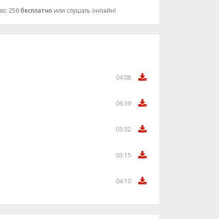
тво: 256
бесплатно
или слушать онлайн!
04:08
06:39
03:32
03:15
04:10