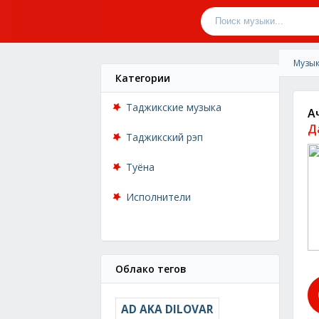
Музык
Категории
Таджикские музыка
А
Д
Таджикский рэп
Туёна
Исполнители
Облако тегов
AD AKA DILOVAR