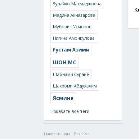
Зулайхо Махмадшоева
К
Мадина Акназарова
Мубориз Усмонов
Нигина Амонкулова
Рустам Азими
ШОН МС
Шабнами Сурайё
Шахроми Абдухалим
Ясмина
Показать все теги
Написать нам
Реклама