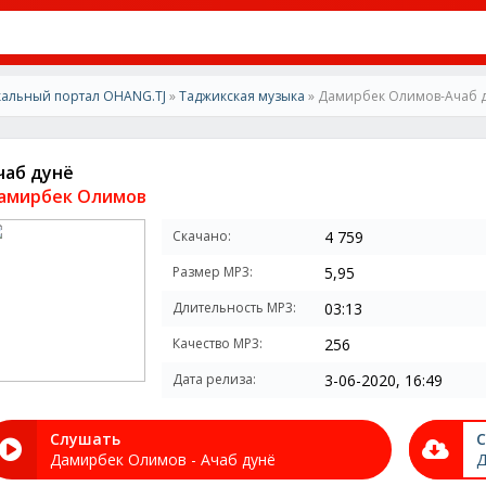
альный портал OHANG.TJ
»
Таджикская музыка
» Дамирбек Олимов-Ачаб 
чаб дунё
амирбек Олимов
Скачано:
4 759
Размер MP3:
5,95
Длительность MP3:
03:13
Качество MP3:
256
Дата релиза:
3-06-2020, 16:49
Слушать
С
Дамирбек Олимов - Ачаб дунё
Д