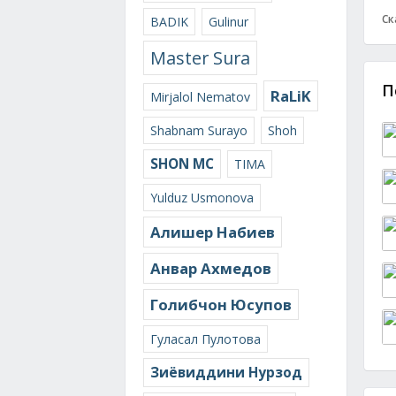
Ск
BADIK
Gulinur
Master Sura
П
RaLiK
Mirjalol Nematov
Shabnam Surayo
Shoh
SHON MC
TIMA
Yulduz Usmonova
Алишер Набиев
Анвар Ахмедов
Голибчон Юсупов
Гуласал Пулотова
Зиёвиддини Нурзод