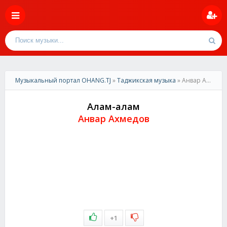
Музыкальный портал OHANG.TJ
»
Таджикская музыка
» Анвар Ахмедов- Алам алам
Алам-алам
Анвар Ахмедов
+1