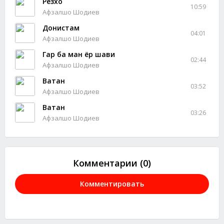
Резхо
10:59
Афзалшо Шодиев
Донистам
04:01
Афзалшо Шодиев
Гар ба ман ёр шави
02:44
Афзалшо Шодиев
Ватан
03:52
Афзалшо Шодиев
Ватан
03:26
Афзалшо Шодиев
Комментарии (0)
Комментировать