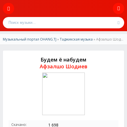
Музыкальный портал OHANG.TJ
»
Таджикская музыка
» Афзалшо Шодиев-Будем ё набудем
Будем ё набудем
Афзалшо Шодиев
Скачано:
1 698