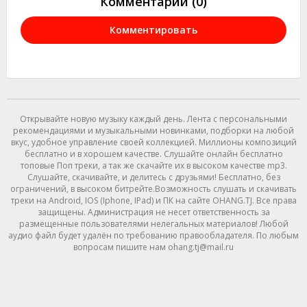
Комментарии (0)
Комментировать
Открывайте новую музыку каждый день. Лента с персональными
рекомендациями и музыкальными новинками, подборки на любой
вкус, удобное управление своей коллекцией. Миллионы композиций
бесплатно и в хорошем качестве. Слушайте онлайн бесплатно
топовые Поп треки, а так же скачайте их в высоком качестве mp3.
Слушайте, скачивайте, и делитесь с друзьями! Бесплатно, без
ограничений, в высоком битрейте.Возможность слушать и скачивать
треки на Android, IOS (Iphone, IPad) и ПК на сайте OHANG.TJ. Все права
защищены. Администрация не несет ответственность за
размещенные пользователями нелегальных материалов! Любой
аудио файл будет удалён по требованию правообладателя. По любым
вопросам пишите нам ohang.tj@mail.ru