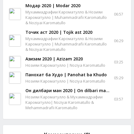
Модар 2020 | Modar 2020
Мухаммадрафии Кароматулло & Нозияи
06:57
Кароматулло | Muhammadrafii Karomatullo
& Noziyai Karomatullo
Точик аст 2020 | Tojik ast 2020
Мухаммадрафии Кароматулло & Нозияи
06:29
Кароматулло | Muhammadrafii Karomatullo
& Noziyai Karomatullo
Азизам 2020 | Azizam 2020
03:25
Нозияи Кароматулло | Noziya Karomatullo
Панохат ба Худо | Panohat ba Khudo
05:29
Нозияи Кароматулло | Noziya Karomatullo
Он дилбари ман 2020 | On dilbari man 2020
Нозияи Кароматулло & Мухаммадрафии
03:57
Кароматулло| Noziyai Karomatullo &
Mehammadrafii Karomatullo