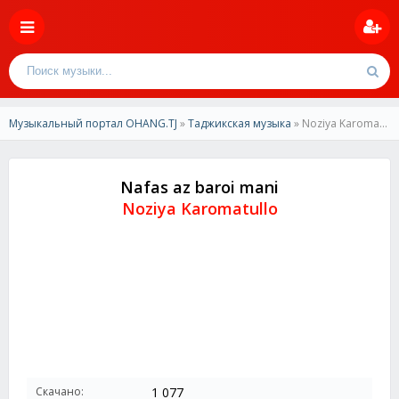
Музыкальный портал OHANG.TJ
»
Таджикская музыка
» Noziya Karomatullo - Nafas az baroi mani
Nafas az baroi mani
Noziya Karomatullo
Скачано:
1 077