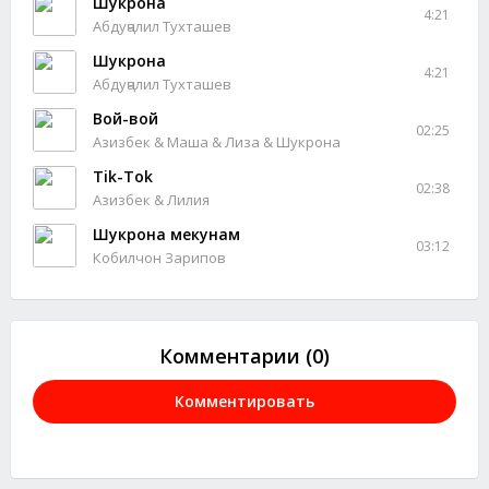
Шукрона
4:21
Абдуҷалил Тухташев
Шукрона
4:21
Абдуҷалил Тухташев
Вой-вой
02:25
Азизбек & Маша & Лиза & Шукрона
Tik-Tok
02:38
Азизбек & Лилия
Шукрона мекунам
03:12
Кобилчон Зарипов
Комментарии (0)
Комментировать