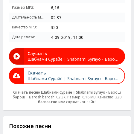
Размер MP3:
6,16
Длительность MP3:
02:37
Качество MP3:
320
Дата релиза:
4-09-2019, 11:00
Слушать
Шабнами Сурайё | Shabnami Syrayo - Барош барош | Barosh barosh
Скачать
Шабнами Сурайё | Shabnami Syrayo - Барош барош | Barosh barosh
Скачать песню Шабнами Сурайё | Shabnami Syrayo
- Барош
барош | Barosh barosh: 02:37, Размер: 6,16 MB, Качество: 320
бесплатно
или слушать онлайн!
Похожие песни