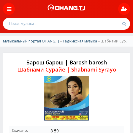
Музыкальный портал OHANG.TJ
»
Таджикская музыка
» Шабнами Сурайё-Барош барош | Shabnami Surayo-Barosh barosh
Барош барош | Barosh barosh
Шабнами Сурайё | Shabnami Syrayo
Скачано:
8 591