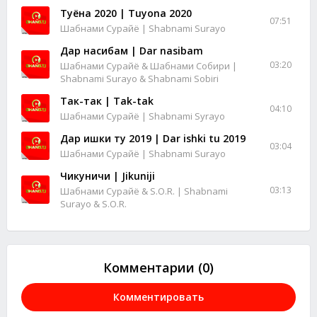
Туёна 2020 | Tuyona 2020
07:51
Шабнами Сурайё | Shabnami Surayo
Дар насибам | Dar nasibam
03:20
Шабнами Сурайё & Шабнами Собири |
Shabnami Surayo & Shabnami Sobiri
Так-так | Tak-tak
04:10
Шабнами Сурайё | Shabnami Syrayo
Дар ишки ту 2019 | Dar ishki tu 2019
03:04
Шабнами Сурайё | Shabnami Surayo
Чикуничи | Jikuniji
03:13
Шабнами Сурайё & S.O.R. | Shabnami
Surayo & S.O.R.
Комментарии (0)
Комментировать