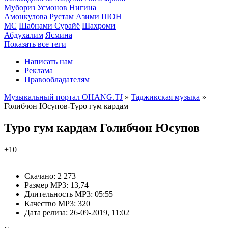
Мубориз Усмонов
Нигина
Амонкулова
Рустам Азими
ШОН
МС
Шабнами Сурайё
Шахроми
Абдухалим
Ясмина
Показать все теги
Написать нам
Реклама
Правообладателям
Музыкальный портал OHANG.TJ
»
Таджикская музыка
»
Голибчон Юсупов-Туро гум кардам
Туро гум кардам
Голибчон Юсупов
+10
Скачано:
2 273
Размер MP3:
13,74
Длительность MP3:
05:55
Качество MP3:
320
Дата релиза:
26-09-2019, 11:02