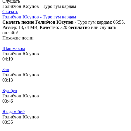
Слушать
Голибчон Юсупов - Туро гум кардам
Скачать
Голибчон Юсупов - Туро гум кардам
Скачать песню Голибчон Юсупов
- Туро гум кардам: 05:55,
Размер: 13,74 MB, Качество: 320
бесплатно
или слушать
онлайн!
Похожие песни
Шашмаком
Голибчон Юсупов
04:19
Зан
Голибчон Юсупов
03:13
Бул бул
Голибчон Юсупов
03:46
Як дам биё
Голибчон Юсупов
03:35