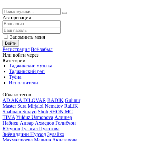
Авторизация
Запомнить меня
Войти
Регистрация
Всё забыл
Или войти через
Категории
Таджикские музыка
Таджикский рэп
Туёна
Исполнители
Облако тегов
AD AKA DILOVAR
BADIK
Gulinur
Master Sura
Mirjalol Nematov
RaLiK
Shabnam Surayo
Shoh
SHON MC
TIMA
Yulduz Usmonova
Алишер
Набиев
Анвар Ахмедов
Голибчон
Юсупов
Гуласал Пулотова
Зиёвиддини Нурзод
Зулайхо
Махмадшоева
Мадина Акназарова