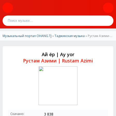
Музыкальный портал OHANG.TJ
»
Таджикская музыка
» Рустам Азими-Ай ёр | Rustam Azimi-Ay yor
Ай ёр | Ay yor
Рустам Азими | Rustam Azimi
Скачано:
3 838