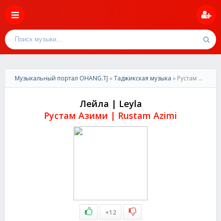
Музыкальный портал OHANG.TJ
»
Таджикская музыка
» Рустам Азими-Лейла | Rustam Azimi-Layla
Лейла | Leyla
Рустам Азими | Rustam Azimi
+12