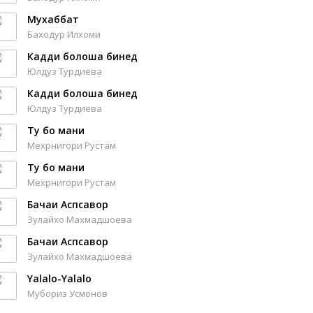
Мухаббат
Баходур Илхоми
Кадди болоша бинед
Юлдуз Турдиева
Кадди болоша бинед
Юлдуз Турдиева
Ту бо мани
Мехрнигори Рустам
Ту бо мани
Мехрнигори Рустам
Бачаи Аспсавор
Зулайхо Махмадшоева
Бачаи Аспсавор
Зулайхо Махмадшоева
Yalalo-Yalalo
Мубориз Усмонов