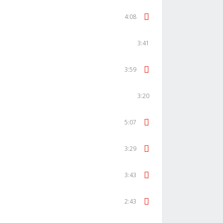
4:08
3:41
3:59
3:20
5:07
3:29
3:43
2:43