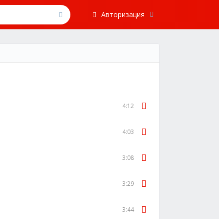
Авторизация
4:12
4:03
3:08
3:29
3:44