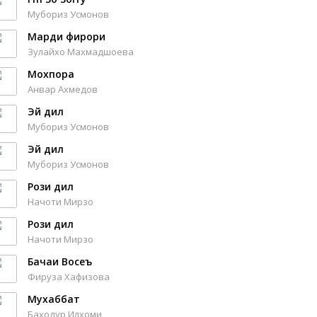
Мубориз Усмонов
Марди фирори
Зулайхо Махмадшоева
Мохпора
Анвар Ахмедов
Эй дил
Мубориз Усмонов
Эй дил
Мубориз Усмонов
Рози дил
Начоти Мирзо
Рози дил
Начоти Мирзо
Бачаи Восеъ
Фируза Хафизова
Мухаббат
Баходур Илхоми