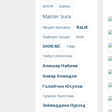
BADIK
Gulinur
Master Sura
RaLiK
Mirjalol Nematov
Shabnam Surayo
Shoh
SHON MC
TIMA
Yulduz Usmonova
Алишер Набиев
Анвар Ахмедов
Голибчон Юсупов
Гуласал Пулотова
Зиёвиддини Нурзод