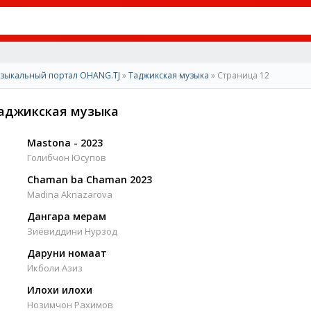
зыкальный портал OHANG.TJ
»
Таджикская музыка
» Страница 12
аджикская музыка
Mastona - 2023
Голибчон Юсупов
Chaman ba Chaman 2023
Madina Aknazarova
Дангара мерам
Зиёвиддини Нурзод
Даруни номаат
Икболи Азиз
Илохи илохи
Нозимчон Рахимов