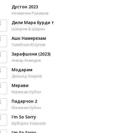
Дустон 2023
Нозимчон Рахимов
Дили Мара Бурди т
Шахром & Ширин
Ашк Намерезам
Голибчон Юсупов
Зарафшони (2023)
Анвар Ахмедов
Модарам
Дилшод Зоиров
Мерави
Маликаи Хубон
Падарчон 2
Маликаи Хубон
I'm So Sorry
Мубориз Усмонов
I'm So Sorry