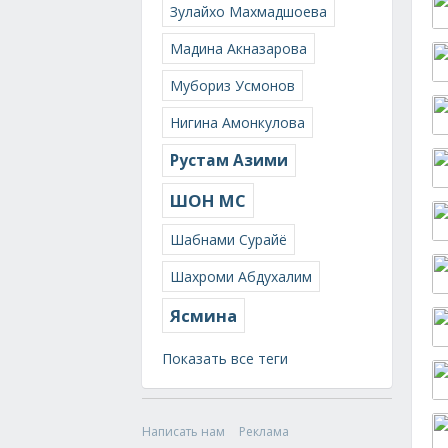
Зулайхо Махмадшоева
Мадина Акназарова
Мубориз Усмонов
Нигина Амонкулова
Рустам Азими
ШОН МС
Шабнами Сурайё
Шахроми Абдухалим
Ясмина
Показать все теги
Написать нам
Реклама