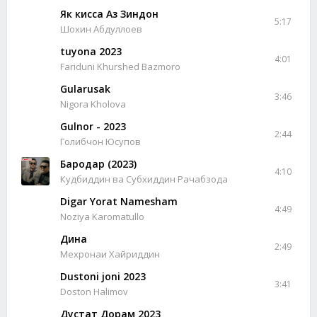
Як кисса Аз Зиндон
5:17
Шохин Абдуллоев
tuyona 2023
4:01
Fariduni Khurshed Bazmoro
Gularusak
3:46
Nigora Kholova
Gulnor - 2023
2:44
Голибчон Юсупов
Бародар (2023)
4:10
Кудбиддин ва Субхиддин Рачабзода
Digar Yorat Namesham
4:49
Noziya Karomatullo
Дина
2:49
Мехронаи Хайриддин
Dustoni joni 2023
3:41
Doston Halimov
Дустат Дорам 2023