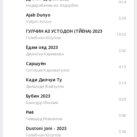
4:14
Нодирабегим ва Элдорбек
Ajab Dunyo
3:39
Valijon Azizov
ГУЛЧИН АЗ УСТОДОН (ТӮЙЁНА) 2023
19:33
Голибчон Юсупов
Ёдам ояд 2023
3:42
Дилноза Каримова
Саршуён
4:15
Ситораи Кароматулло
Кади Дилчуи Ту
3:19
Дилшоди Файзулло
Бубин 2023
4:29
Баходур Илхоми
Риё
3:06
Чамшед Исмоилов
Dustoni Joni - 2023
3:38
Голибчон Юсупов