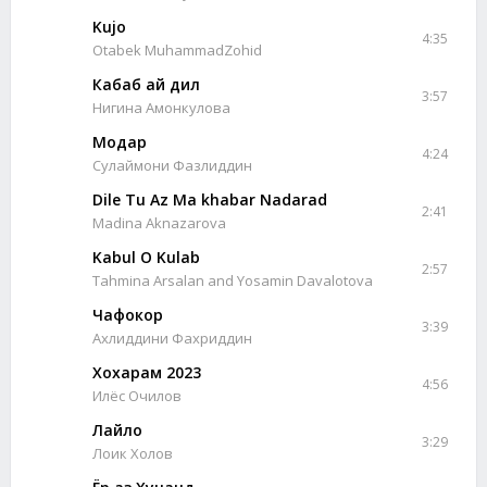
Kujo
4:35
Otabek MuhammadZohid
Кабаб ай дил
3:57
Нигина Амонкулова
Модар
4:24
Сулаймони Фазлиддин
Dile Tu Az Ma khabar Nadarad
2:41
Madina Aknazarova
Kabul O Kulab
2:57
Tahmina Arsalan and Yosamin Davalotova
Чафокор
3:39
Ахлиддини Фахриддин
Хохарам 2023
4:56
Илёс Очилов
Лайло
3:29
Лоик Холов