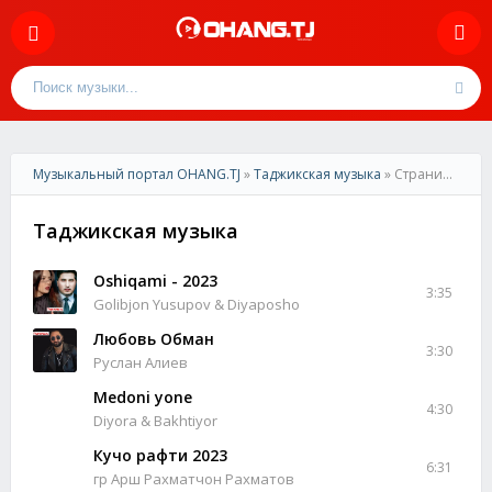
Музыкальный портал OHANG.TJ
»
Таджикская музыка
» Страница 8
Таджикская музыка
Oshiqami - 2023
3:35
Golibjon Yusupov & Diyaposho
Любовь Обман
3:30
Руслан Алиев
Medoni yone
4:30
Diyora & Bakhtiyor
Кучо рафти 2023
6:31
гр Арш Рахматчон Рахматов