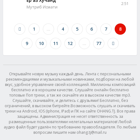
Ёр аз Хучанд
2:51
Мутриб Исмати
1
...
4
5
6
7
8
9
10
11
12
...
77
Открывайте новую музыку каждый день. Лента с персональными
рекомендациями и музыкальными новинками, подборки на любой
вкус, удобное управление своей коллекцией. Миллионы композиций
бесплатно и в хорошем качестве. Слушайте онлайн бесплатно
топовые Поп треки, а так же скачайте их в высоком качестве mp3.
Слушайте, скачивайте, и делитесь с друзьями! Бесплатно, без
ограничений, в высоком битрейте.Возможность слушать и скачивать
треки на Android, IOS (Iphone, IPad) и ПК на сайте OHANG.TJ. Все права
защищены. Администрация не несет ответственность за
размещенные пользователями нелегальных материалов! Любой
аудио файл будет удалён по требованию правообладателя. По любым
вопросам пишите нам ohang.tj@mail.ru