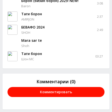
Борон (бизан борон) 2025! NEW!
3:08
Baron
Таги борон
2:37
AMIRJON
БЕВАФО 2024
2:49
SHOH
Mara sar te
Shoh
Таги борон
03:27
Шон МС
Комментарии (0)
Комментировать