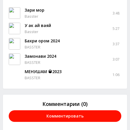
Заҳри мор
3:48
Basster
У ак ай ваяй
5:27
Basster
Бахри ором 2024
3:37
BASSTER
Замонави 2024
3:07
BASSTER
МЕНУШАМ 🥃2023
1:06
BASSTER
Комментарии (0)
Комментировать