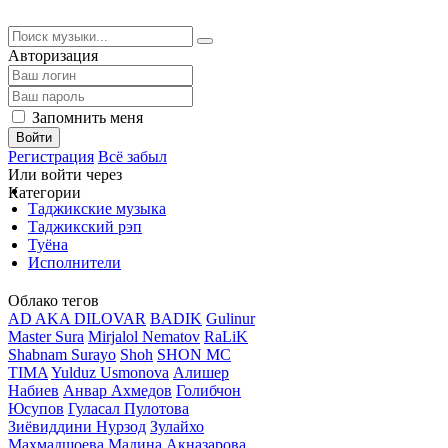
Авторизация
Запомнить меня
Войти
Регистрация
Всё забыл
Или войти через
Категории
Таджикские музыка
Таджикский рэп
Туёна
Исполнители
Облако тегов
AD AKA DILOVAR
BADIK
Gulinur
Master Sura
Mirjalol Nematov
RaLiK
Shabnam Surayo
Shoh
SHON MC
TIMA
Yulduz Usmonova
Алишер
Набиев
Анвар Ахмедов
Голибчон
Юсупов
Гуласал Пулотова
Зиёвиддини Нурзод
Зулайхо
Махмадшоева
Мадина Акназарова