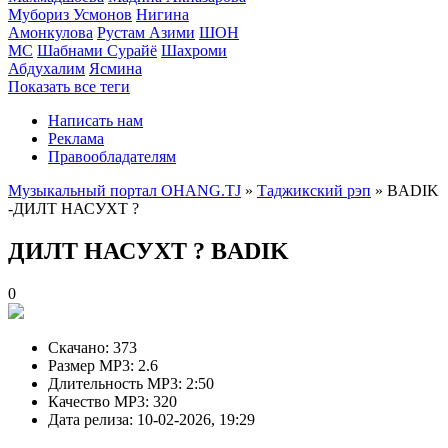
Мубориз Усмонов
Нигина
Амонкулова
Рустам Азими
ШОН
МС
Шабнами Сурайё
Шахроми
Абдухалим
Ясмина
Показать все теги
Написать нам
Реклама
Правообладателям
Музыкальный портал OHANG.TJ
»
Таджикский рэп
» BADIK
-ДИЛТ НАСУХТ ?
ДИЛТ НАСУХТ ?
BADIK
0
Скачано:
373
Размер MP3:
2.6
Длительность MP3:
2:50
Качество MP3:
320
Дата релиза:
10-02-2026, 19:29