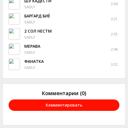
ШУ КАДЕСТИ
2:09
SADLY
БАРГАРД БИЁ
2:21
SADLY
2 СОЛ НЕСТМ
2:55
SADLY
МЕРАВА
2:46
SADLY
ФАНАТКА
3:22
SADLY
Комментарии (0)
Комментировать