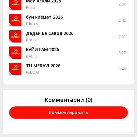
Моҳи Асали 2026
2:00
Freid
буи киёмат 2026
2:42
Шон мс
Дадаи Ба Савод 2026
2:51
RaLiK
БУЙИ ГАМ 2026
3:27
BADIK
TU MERAVI 2026
3:48
FEDDAI
Комментарии (0)
Комментировать