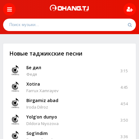
Новые таджикские песни
Бе дил
3:15
Федя
Xotira
4:45
Farrux Xamrayev
Birgamiz abad
4:54
Iroda Dilroz
Yolg'on dunyo
3:50
Dildora Niyozova
Sog'indim
3:36