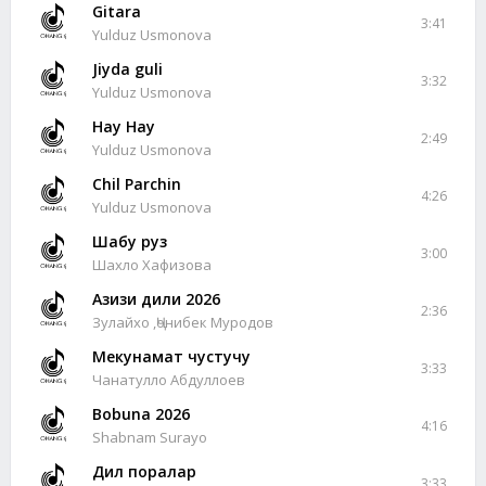
Gitara
3:41
Yulduz Usmonova
Jiyda guli
3:32
Yulduz Usmonova
Hay Hay
2:49
Yulduz Usmonova
Chil Parchin
4:26
Yulduz Usmonova
Шабу руз
3:00
Шахло Хафизова
Азизи дили 2026
2:36
Зулайхо ,Ҷонибек Муродов
Мекунамат чустучу
3:33
Чанатулло Абдуллоев
Bobuna 2026
4:16
Shabnam Surayo
Дил поралар
3:33