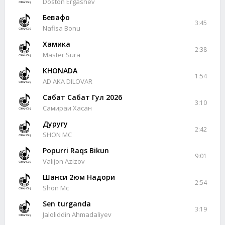
Doston Ergashev
Бевафо
3:45
Nafisa Bonu
Хамика
2:38
Master Sura
KHONADA
1:54
AD AKA DILOVAR
Сабат Сабат Гул 2026
3:10
Самираи Хасан
Дуруғгу
2:42
SHON MC
Popurri Raqs Bikun
9:01
Valijon Azizov
Шанси 2юм Надори
2:54
Shon Mc
Sen turganda
3:19
Jaloliddin Ahmadaliyev