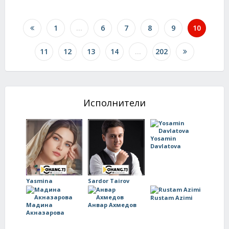
1
...
6
7
8
9
10
11
12
13
14
...
202
Исполнители
Yosamin
Davlatova
Yasmina
Sardor Tairov
Rustam Azimi
Мадина
Анвар Ахмедов
Акназарова