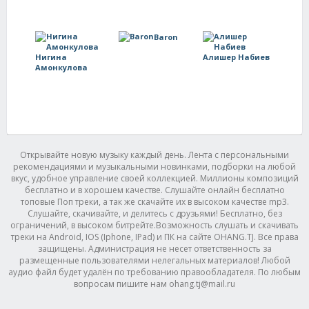
Baron
Нигина
Алишер Набиев
Амонкулова
Открывайте новую музыку каждый день. Лента с персональными
рекомендациями и музыкальными новинками, подборки на любой
вкус, удобное управление своей коллекцией. Миллионы композиций
бесплатно и в хорошем качестве. Слушайте онлайн бесплатно
топовые Поп треки, а так же скачайте их в высоком качестве mp3.
Слушайте, скачивайте, и делитесь с друзьями! Бесплатно, без
ограничений, в высоком битрейте.Возможность слушать и скачивать
треки на Android, IOS (Iphone, IPad) и ПК на сайте OHANG.TJ. Все права
защищены. Администрация не несет ответственность за
размещенные пользователями нелегальных материалов! Любой
аудио файл будет удалён по требованию правообладателя. По любым
вопросам пишите нам ohang.tj@mail.ru