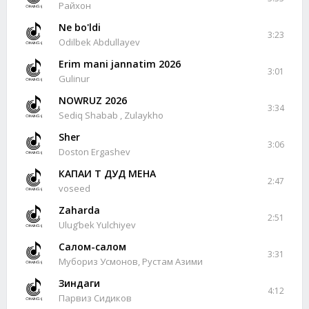
Райхон
Ne bo'ldi
3:23
Odilbek Abdullayev
Erim mani jannatim 2026
3:01
Gulinur
NOWRUZ 2026
3:34
Sediq Shabab , Zulaykho
Sher
3:06
Doston Ergashev
КАПАИ Т ДУД МЕНА
2:47
voseed
Zaharda
2:51
Ulug’bek Yulchiyev
Салом-салом
3:31
Мубориз Усмонов, Рустам Азими
Зиндаги
4:12
Парвиз Сидиков