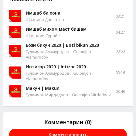
Имшаб ба хона
03:21
Шахриёр Давлатов
Имшаб михом маст бишам
04:27
Шабнами Сурайё
Бози бикун 2020 | Bozi bikun 2020
03:53
Гуломчон Аламуродов | Gulomjon
Alamurodov
Интизор 2020 | Intizor 2020
03:16
Гуломчон Аламуродов | Gulomjon
Alamurodov
Макун | Makun
03:46
Гуломчон Мирдадоев | Gulomjon Mirdadoev
Комментарии (0)
Комментировать