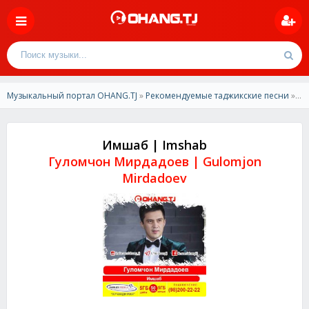
Музыкальный портал OHANG.TJ
»
Рекомендуемые таджикские песни
» Гуломчон Мирдадоев - Имшаб (2020)
Имшаб | Imshab
Гуломчон Мирдадоев | Gulomjon
Mirdadoev