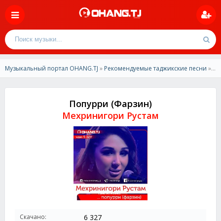
Музыкальный портал OHANG.TJ
»
Рекомендуемые таджикские песни
» Мехринигори Рустам - Попурри (Фарзин)
Попурри (Фарзин)
Мехринигори Рустам
Скачано:
6 327