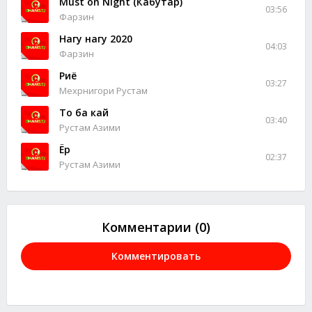
Must on Night (Кабутар)
03:56
Фарзин
Нагу нагу 2020
04:03
Фарзин
Риё
03:27
Мехрнигори Рустам
То ба кай
03:40
Рустам Азими
Ёр
02:37
Рустам Азими
Комментарии (0)
Комментировать