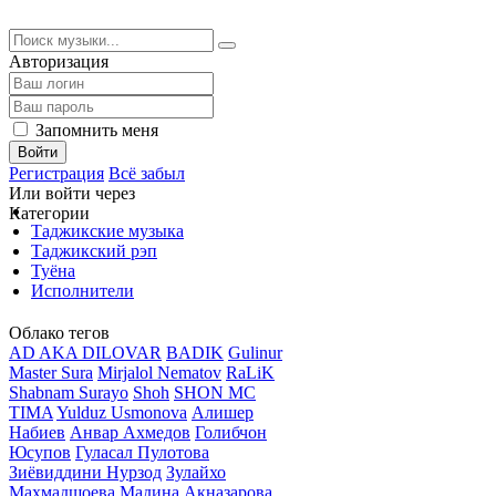
Авторизация
Запомнить меня
Войти
Регистрация
Всё забыл
Или войти через
Категории
Таджикские музыка
Таджикский рэп
Туёна
Исполнители
Облако тегов
AD AKA DILOVAR
BADIK
Gulinur
Master Sura
Mirjalol Nematov
RaLiK
Shabnam Surayo
Shoh
SHON MC
TIMA
Yulduz Usmonova
Алишер
Набиев
Анвар Ахмедов
Голибчон
Юсупов
Гуласал Пулотова
Зиёвиддини Нурзод
Зулайхо
Махмадшоева
Мадина Акназарова