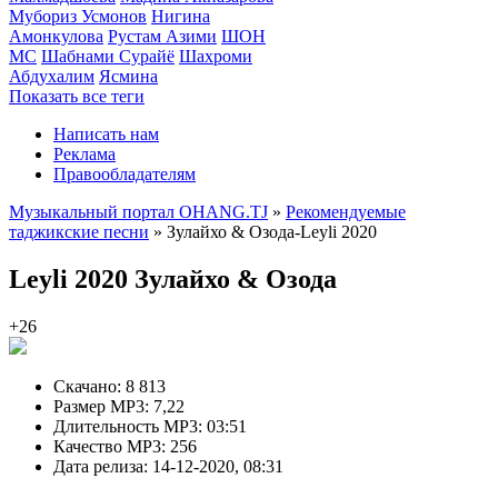
Мубориз Усмонов
Нигина
Амонкулова
Рустам Азими
ШОН
МС
Шабнами Сурайё
Шахроми
Абдухалим
Ясмина
Показать все теги
Написать нам
Реклама
Правообладателям
Музыкальный портал OHANG.TJ
»
Рекомендуемые
таджикские песни
» Зулайхо & Озода-Leyli 2020
Leyli 2020
Зулайхо & Озода
+26
Скачано:
8 813
Размер MP3:
7,22
Длительность MP3:
03:51
Качество MP3:
256
Дата релиза:
14-12-2020, 08:31