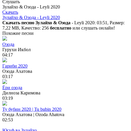
Слушать
Зулайхо & Озода - Leyli 2020
Скачать
Зулайхо & Озода - Leyli 2020
Скачать песню Зулайхо & Озода
- Leyli 2020: 03:51, Размер:
7,22 MB, Качество: 256
бесплатно
или слушать онлайн!
Похожие песни
Озода
Гурухи Икбол
04:17
Гариби 2020
Озода Ахатова
03:17
Ёри озода
Дилноза Каримова
03:19
Ту бубин 2020 | Tu bubin 2020
Озода Ахатова | Ozoda Ahatova
02:53
Юсуф ва Зулайхо