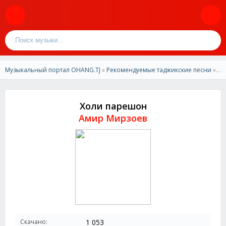
Музыкальный портал OHANG.TJ
»
Рекомендуемые таджикские песни
» Амир Мирзоев-Холи парешон
Холи парешон
Амир Мирзоев
Скачано:
1 053