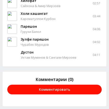
Хилофат
02:57
Сайхона & Амир Мирзоев
Холи кашангат
03:44
Кароматуллои Курбон
Парешон
04:06
Гурухи Билол
Зулфи парешон
04:02
Чурабек Муродов
Дустон
04:11
Уктам Муминов & Сангали Мирзоев
Комментарии (0)
Комментировать