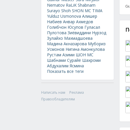
Nematov
RaLiK
Shabnam
Ск
Surayo
Shoh
SHON MC
TIMA
Yulduz Usmonova
Алишер
Набиев
Анвар Ахмедов
Голибчон Юсупов
Гуласал
П
Пулотова
Зиёвиддини Нурзод
Зулайхо Махмадшоева
Мадина Акназарова
Мубориз
Усмонов
Нигина Амонкулова
Рустам Азими
ШОН МС
Шабнами Сурайё
Шахроми
Абдухалим
Ясмина
Показать все теги
Написать нам
Реклама
Правообладателям