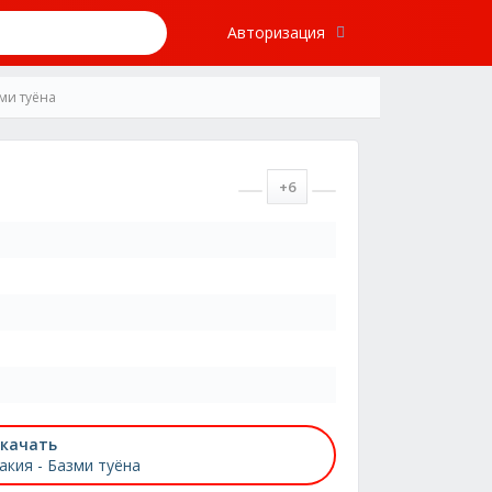
Авторизация
ми туёна
+6
качать
акия - Базми туёна