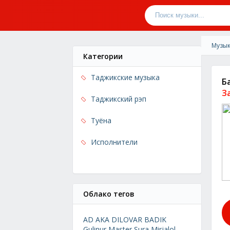
Музык
Категории
Таджикские музыка
Б
З
Таджикский рэп
Туёна
Исполнители
Облако тегов
AD AKA DILOVAR
BADIK
Gulinur
Master Sura
Mirjalol