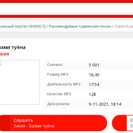
альный портал OHANG.TJ
»
Рекомендуемые таджикские песни
» Закия-Баз
азми туёна
акия
Скачано:
5 001
Размер MP3:
16,45
Длительность MP3:
17:54
Качество MP3:
128
Дата релиза:
9-11-2021, 18:14
Слушать
С
Закия - Базми туёна
З