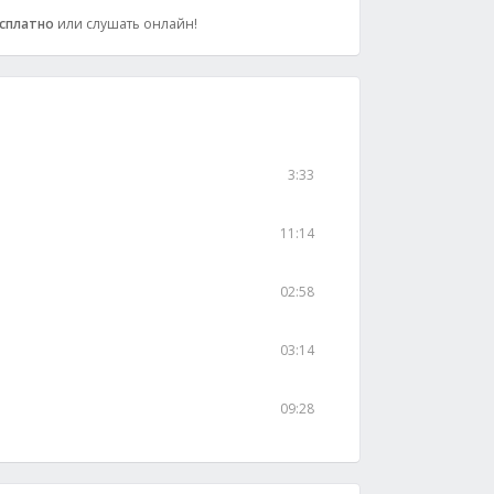
сплатно
или слушать онлайн!
3:33
11:14
02:58
03:14
09:28