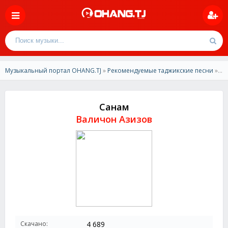
Музыкальный портал OHANG.TJ
»
Рекомендуемые таджикские песни
» Валичон Азизов-Санам
Санам
Валичон Азизов
Скачано:
4 689