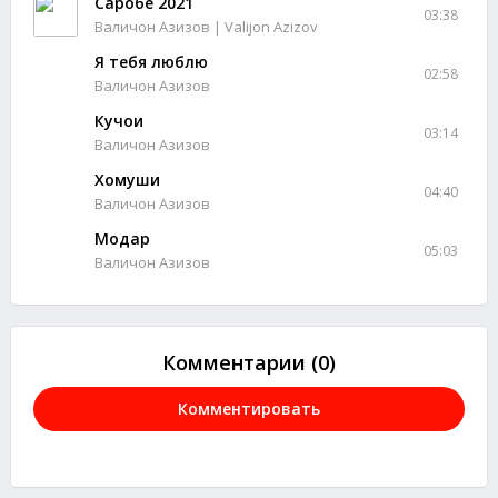
Саробе 2021
03:38
Валичон Азизов | Valijon Azizov
Я тебя люблю
02:58
Валичон Азизов
Кучои
03:14
Валичон Азизов
Хомуши
04:40
Валичон Азизов
Модар
05:03
Валичон Азизов
Комментарии (0)
Комментировать