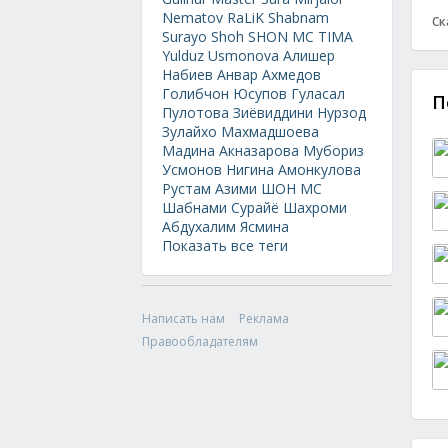
Nematov
RaLiK
Shabnam
Ск
Surayo
Shoh
SHON MC
TIMA
Yulduz Usmonova
Алишер
Набиев
Анвар Ахмедов
Голибчон Юсупов
Гуласал
П
Пулотова
Зиёвиддини Нурзод
Зулайхо Махмадшоева
Мадина Акназарова
Мубориз
Усмонов
Нигина Амонкулова
Рустам Азими
ШОН МС
Шабнами Сурайё
Шахроми
Абдухалим
Ясмина
Показать все теги
Написать нам
Реклама
Правообладателям