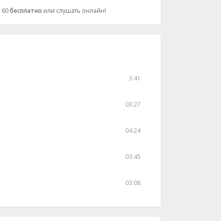
 160
бесплатно
или слушать онлайн!
3:41
03:27
04:24
03:45
03:08