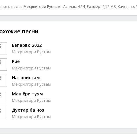
ачать песню Мехрнигори Рустам
- Асалак: 4:14, Размер: 4,12 MB, Качество:
охожие песни
Бепарво 2022
Мехрнигори Рустам
Риё
Мехрнигори Рустам
Натонистам
Мехрнигори Рустам
Ман ёри туям
Мехрнигори Рустам
Духтар ба ноз
Мехрнигори Рустам