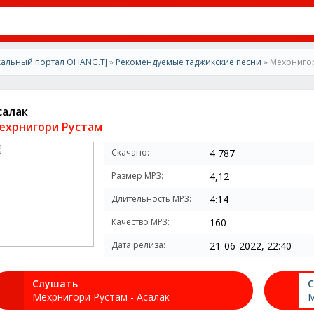
альный портал OHANG.TJ
»
Рекомендуемые таджикские песни
» Мехрнигор
салак
ехрнигори Рустам
Скачано:
4 787
Размер MP3:
4,12
Длительность MP3:
4:14
Качество MP3:
160
Дата релиза:
21-06-2022, 22:40
Слушать
С
Мехрнигори Рустам - Асалак
М