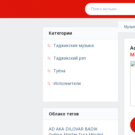
Музык
Категории
Таджикские музыка
А
М
Таджикский рэп
Туёна
Исполнители
Облако тегов
AD AKA DILOVAR
BADIK
Gulinur
Master Sura
Mirjalol