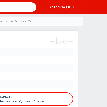
Авторизация
и Рустам-Асалак 2022
+10
качать
ехрнигори Рустам - Асалак