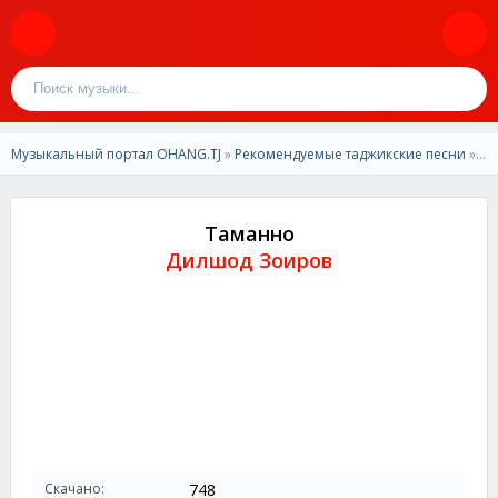
Музыкальный портал OHANG.TJ
»
Рекомендуемые таджикские песни
» Дилшод Зоиров - Таманно
Таманно
Дилшод Зоиров
Скачано:
748