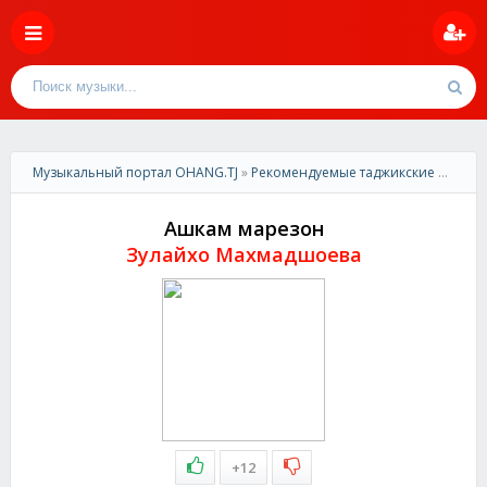
Музыкальный портал OHANG.TJ
»
Рекомендуемые таджикские песни
»
Ашкам марезон
Зулайхо Махмадшоева
+12