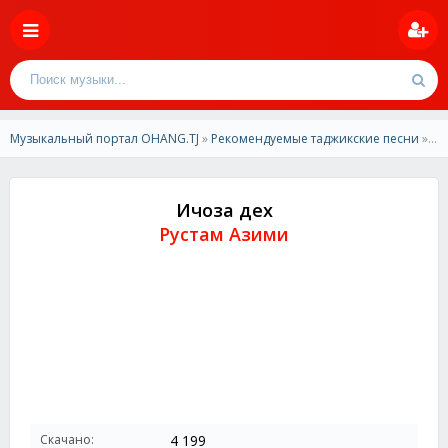
Музыкальный портал OHANG.TJ
»
Рекомендуемые таджикские песни
» Рустам Азими -Ичоза дех
Ичоза дех
Рустам Азими
Скачано:
4 199