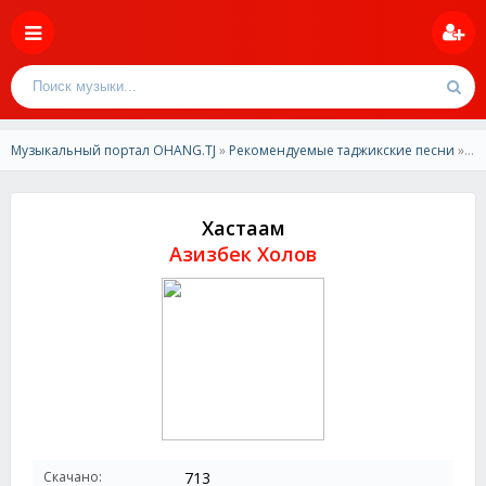
Музыкальный портал OHANG.TJ
»
Рекомендуемые таджикские песни
» Азизбек Холов - Хастаам
Хастаам
Азизбек Холов
Скачано:
713