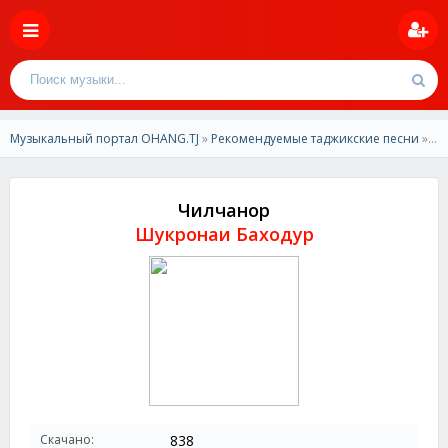
Музыкальный портал OHANG.TJ
»
Рекомендуемые таджикские песни
» Шукронаи Баходур - Чилчанор
Чилчанор
Шукронаи Баходур
Скачано:
838