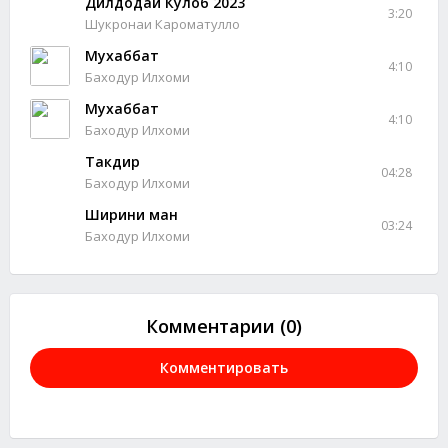
Дилдодаи Кулоб 2023
3:20
Шукронаи Кароматулло
Мухаббат
4:10
Баходур Илхоми
Мухаббат
4:10
Баходур Илхоми
Такдир
04:28
Баходур Илхоми
Ширини ман
03:24
Баходур Илхоми
Комментарии (0)
Комментировать