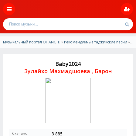
Музыкальный портал OHANG.TJ
»
Рекомендуемые таджикские песни
» Зулайхо Махмадшоева , Барон - Baby2024
Baby2024
Зулайхо Махмадшоева , Барон
Скачано:
3 885