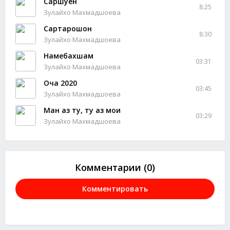
Саршуён
8:25
Зулайхо Махмадшоева
Сартарошон
8:30
Зулайхо Махмадшоева
Намебахшам
03:31
Зулайхо Махмадшоева
Оча 2020
03:45
Зулайхо Махмадшоева
Ман аз ту, ту аз мои
03:29
Зулайхо Махмадшоева
Комментарии (0)
Комментировать