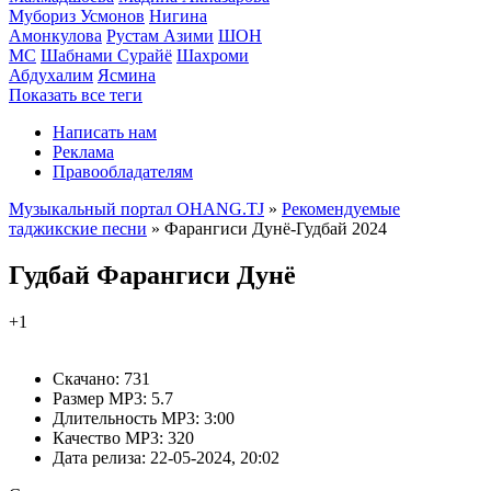
Мубориз Усмонов
Нигина
Амонкулова
Рустам Азими
ШОН
МС
Шабнами Сурайё
Шахроми
Абдухалим
Ясмина
Показать все теги
Написать нам
Реклама
Правообладателям
Музыкальный портал OHANG.TJ
»
Рекомендуемые
таджикские песни
» Фарангиси Дунё-Гудбай 2024
Гудбай
Фарангиси Дунё
+1
Скачано:
731
Размер MP3:
5.7
Длительность MP3:
3:00
Качество MP3:
320
Дата релиза:
22-05-2024, 20:02