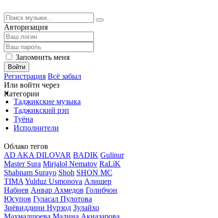
Авторизация
Запомнить меня
Войти
Регистрация
Всё забыл
Или войти через
Категории
Таджикские музыка
Таджикский рэп
Туёна
Исполнители
Облако тегов
AD AKA DILOVAR
BADIK
Gulinur
Master Sura
Mirjalol Nematov
RaLiK
Shabnam Surayo
Shoh
SHON MC
TIMA
Yulduz Usmonova
Алишер
Набиев
Анвар Ахмедов
Голибчон
Юсупов
Гуласал Пулотова
Зиёвиддини Нурзод
Зулайхо
Махмадшоева
Мадина Акназарова