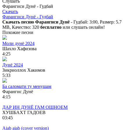
Слушать
Фарангиси Дунё - Гудбай
Скачать
Фарангиси Дунё - Гудбай
Скачать песню Фарангиси Дунё
- Гудбай: 3:00, Размер: 5.7
MB, Качество: 320
бесплатно
или слушать онлайн!
Похожие песни
Моли дунё 2024
Шахло Хафизова
4:25
Дунё 2024
Зикриоллох Хакимов
5:33
Ба саломати ту менушам
Фарангис Дунё
4:15
ДАР ИН ДУНЁ ГАМ ОШНОЕМ
ХУШБАХТ ГАДОЕВ
03:45
Ajab ajab (cover version)