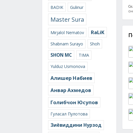
Ск
BADIK
Gulinur
он
Master Sura
RaLiK
Mirjalol Nematov
П
Shabnam Surayo
Shoh
SHON MC
TIMA
Yulduz Usmonova
Алишер Набиев
Анвар Ахмедов
Голибчон Юсупов
Гуласал Пулотова
Зиёвиддини Нурзод