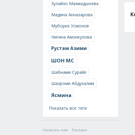
Зулайхо Махмадшоева
К
Мадина Акназарова
Мубориз Усмонов
Нигина Амонкулова
Рустам Азими
ШОН МС
Шабнами Сурайё
Шахроми Абдухалим
Ясмина
Показать все теги
Написать нам
Реклама