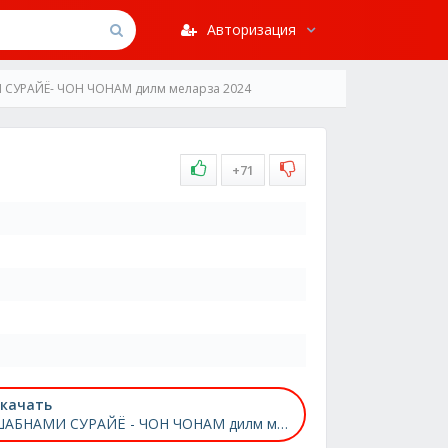
Авторизация
СУРАЙЁ- ЧОН ЧОНАМ дилм меларза 2024
+71
качать
ШАБНАМИ СУРАЙЁ - ЧОН ЧОНАМ дилм меларза 2024