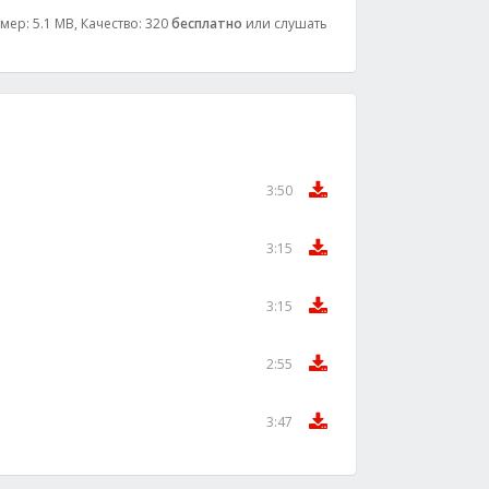
ер: 5.1 MB, Качество: 320
бесплатно
или слушать
3:50
3:15
3:15
2:55
3:47