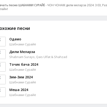
ачать песню ШАБНАМИ СУРАЙЁ
- ЧОН ЧОНАМ дилм меларза 2024: 3:03, Разм
лайн!
охожие песни
Одамо
Шабнами Сурайё
Дилм Меларза
Shabnam Surayo, Qais Ulfat & Shahzad
Точик бача 2024
Шабнами Сурайё
Зим-Зим 2024
Шабнами Сурайё
Меша 2024
Шабнами Сурайё