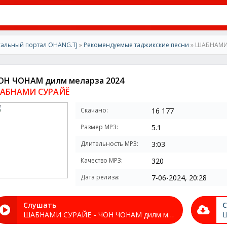
альный портал OHANG.TJ
»
Рекомендуемые таджикские песни
» ШАБНАМИ 
ОН ЧОНАМ дилм меларза 2024
АБНАМИ СУРАЙЁ
Скачано:
16 177
Размер MP3:
5.1
Длительность MP3:
3:03
Качество MP3:
320
Дата релиза:
7-06-2024, 20:28
Слушать
С
ШАБНАМИ СУРАЙЁ - ЧОН ЧОНАМ дилм меларза 2024