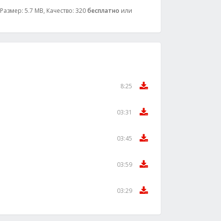
 Размер: 5.7 MB, Качество: 320
бесплатно
или
8:25
03:31
03:45
03:59
03:29