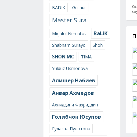
Ск
BADIK
Gulinur
сл
Master Sura
RaLiK
Mirjalol Nematov
П
Shabnam Surayo
Shoh
SHON MC
TIMA
Yulduz Usmonova
Алишер Набиев
Анвар Ахмедов
Ахлиддини Фахриддин
Голибчон Юсупов
Гуласал Пулотова