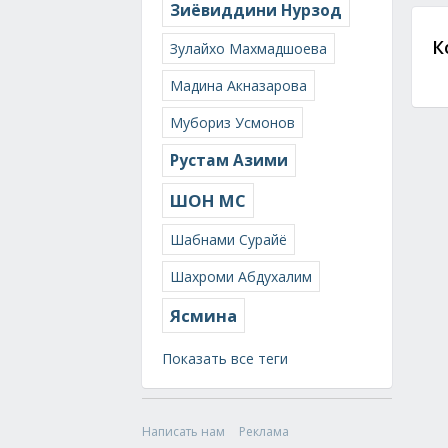
Зиёвиддини Нурзод
К
Зулайхо Махмадшоева
Мадина Акназарова
Мубориз Усмонов
Рустам Азими
ШОН МС
Шабнами Сурайё
Шахроми Абдухалим
Ясмина
Показать все теги
Написать нам
Реклама