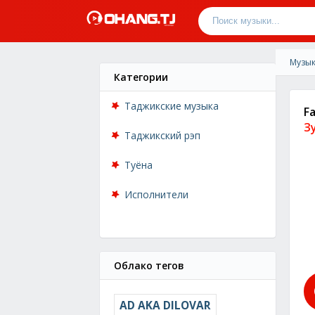
Музык
Категории
Таджикские музыка
F
З
Таджикский рэп
Туёна
Исполнители
Облако тегов
AD AKA DILOVAR