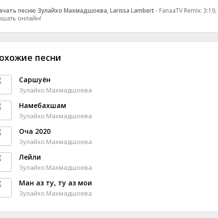
ачать песню Зулайхо Махмадшоева, Larissa Lambert
- FanaaTV Remix: 3:19,
ушать онлайн!
охожие песни
Саршуён
Зулайхо Махмадшоева
Намебахшам
Зулайхо Махмадшоева
Оча 2020
Зулайхо Махмадшоева
Лейли
Зулайхо Махмадшоева
Ман аз ту, ту аз мои
Зулайхо Махмадшоева