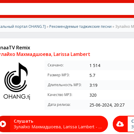
альный портал OHANG.TJ
»
Рекомендуемые таджикские песни
» Зулайхо М
anaaTV Remix
улайхо Махмадшоева, Larissa Lambert
Скачано:
1 514
Размер MP3:
5.7
Длительность MP3:
3:19
Качество MP3:
320
Дата релиза:
25-06-2024, 20:27
Слушать
С
Зулайхо Махмадшоева, Larissa Lambert - FanaaTV Remix