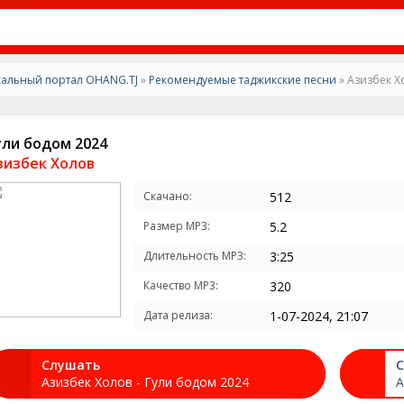
альный портал OHANG.TJ
»
Рекомендуемые таджикские песни
» Азизбек Х
ули бодом 2024
зизбек Холов
Скачано:
512
Размер MP3:
5.2
Длительность MP3:
3:25
Качество MP3:
320
Дата релиза:
1-07-2024, 21:07
Слушать
С
Азизбек Холов - Гули бодом 2024
А