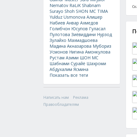
Nematov
RaLiK
Shabnam
Ск
Surayo
Shoh
SHON MC
TIMA
Yulduz Usmonova
Алишер
Набиев
Анвар Ахмедов
Голибчон Юсупов
Гуласал
П
Пулотова
Зиёвиддини Нурзод
Зулайхо Махмадшоева
Мадина Акназарова
Мубориз
Усмонов
Нигина Амонкулова
Рустам Азими
ШОН МС
Шабнами Сурайё
Шахроми
Абдухалим
Ясмина
Показать все теги
Написать нам
Реклама
Правообладателям