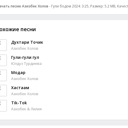
ачать песню Азизбек Холов
- Гули бодом 2024: 3:25, Размер: 5.2 MB, Качес
охожие песни
Духтари Точик
Азизбек Холов
Гули-гули гул
Юлдуз Турдиева
Модар
Азизбек Холов
Хастаам
Азизбек Холов
Tik-Tok
Азизбек & Лилия