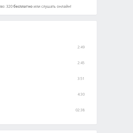
тво: 320
бесплатно
или слушать онлайн!
2:49
2:45
3:51
4:30
02:38