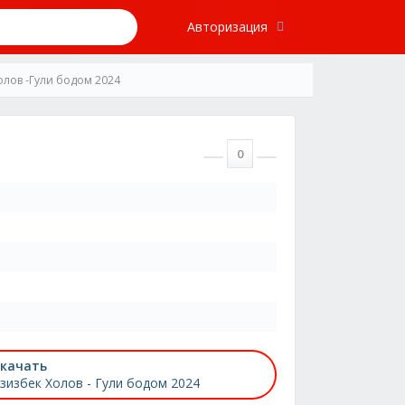
Авторизация
олов -Гули бодом 2024
0
качать
зизбек Холов - Гули бодом 2024