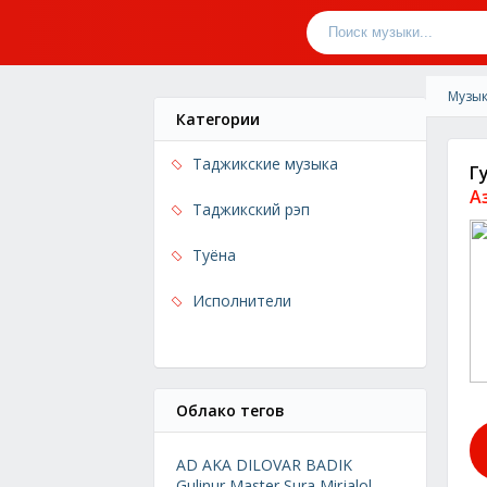
Музык
Категории
Таджикские музыка
Г
А
Таджикский рэп
Туёна
Исполнители
Облако тегов
AD AKA DILOVAR
BADIK
Gulinur
Master Sura
Mirjalol