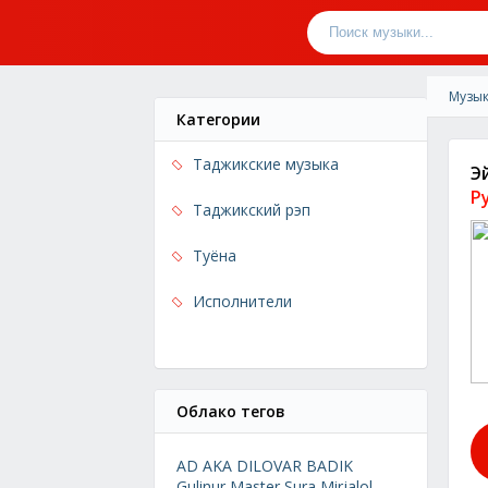
Музык
Категории
Таджикские музыка
Э
Р
Таджикский рэп
Туёна
Исполнители
Облако тегов
AD AKA DILOVAR
BADIK
Gulinur
Master Sura
Mirjalol