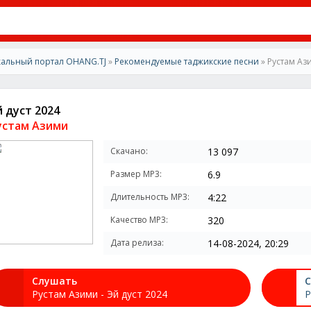
альный портал OHANG.TJ
»
Рекомендуемые таджикские песни
» Рустам Ази
й дуст 2024
устам Азими
Скачано:
13 097
Размер MP3:
6.9
Длительность MP3:
4:22
Качество MP3:
320
Дата релиза:
14-08-2024, 20:29
Слушать
С
Рустам Азими - Эй дуст 2024
Р