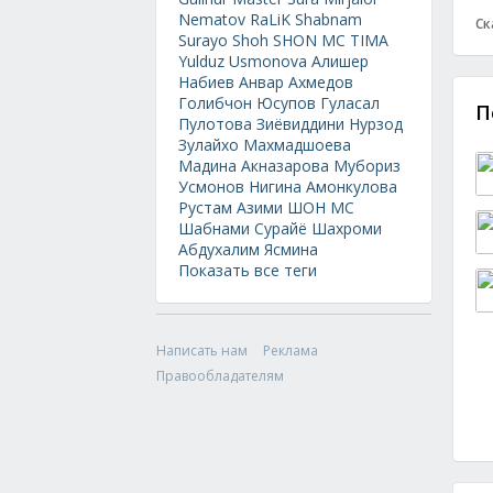
Nematov
RaLiK
Shabnam
Ск
Surayo
Shoh
SHON MC
TIMA
Yulduz Usmonova
Алишер
Набиев
Анвар Ахмедов
Голибчон Юсупов
Гуласал
П
Пулотова
Зиёвиддини Нурзод
Зулайхо Махмадшоева
Мадина Акназарова
Мубориз
Усмонов
Нигина Амонкулова
Рустам Азими
ШОН МС
Шабнами Сурайё
Шахроми
Абдухалим
Ясмина
Показать все теги
Написать нам
Реклама
Правообладателям