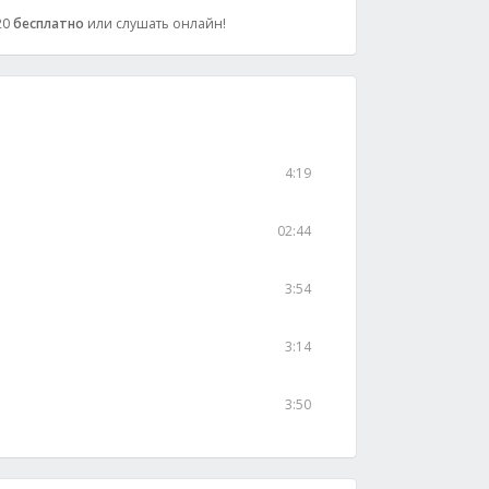
320
бесплатно
или слушать онлайн!
4:19
02:44
3:54
3:14
3:50