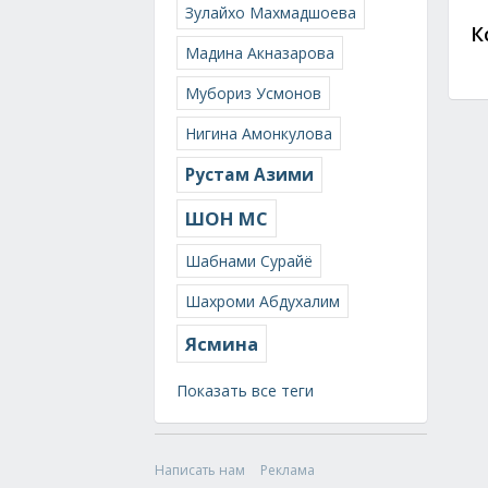
Зулайхо Махмадшоева
К
Мадина Акназарова
Мубориз Усмонов
Нигина Амонкулова
Рустам Азими
ШОН МС
Шабнами Сурайё
Шахроми Абдухалим
Ясмина
Показать все теги
Написать нам
Реклама