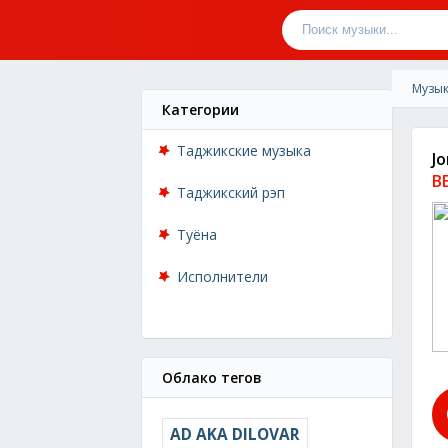
Музык
Категории
Таджикские музыка
J
B
Таджикский рэп
Туёна
Исполнители
Облако тегов
AD AKA DILOVAR