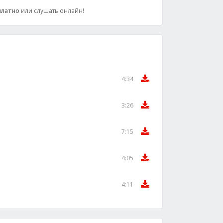
платно
или слушать онлайн!
4:34
3:26
7:15
4:05
4:11