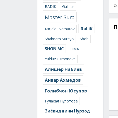
Ск
BADIK
Gulinur
Master Sura
П
RaLiK
Mirjalol Nematov
Shabnam Surayo
Shoh
SHON MC
TIMA
Yulduz Usmonova
Алишер Набиев
Анвар Ахмедов
Голибчон Юсупов
Гуласал Пулотова
Зиёвиддини Нурзод