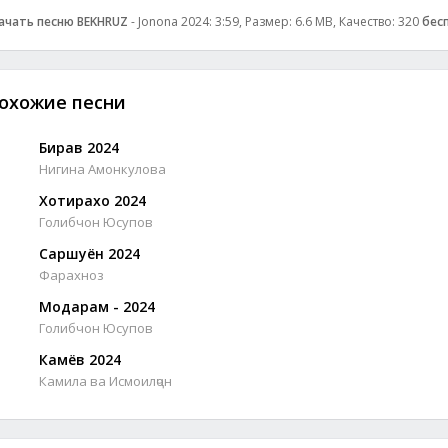
ачать песню BEKHRUZ
- Jonona 2024: 3:59, Размер: 6.6 MB, Качество: 320
бес
охожие песни
Бирав 2024
Нигина Амонкулова
Хотирахо 2024
Голибчон Юсупов
Саршуён 2024
Фарахноз
Модарам - 2024
Голибчон Юсупов
Камёв 2024
Камила ва Исмоилҷон