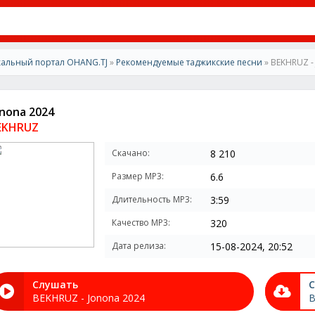
альный портал OHANG.TJ
»
Рекомендуемые таджикские песни
» BEKHRUZ -
onona 2024
EKHRUZ
Скачано:
8 210
Размер MP3:
6.6
Длительность MP3:
3:59
Качество MP3:
320
Дата релиза:
15-08-2024, 20:52
Слушать
С
BEKHRUZ - Jonona 2024
B