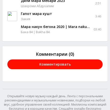
Дили Мара Мебари 2023
2:51
Шахроми Абдухалим
Гапот мара кушт
3:46
Закия
Мара накун бегона 2020 | Mara nakun devona 2020
03:40
Баха 84 | Bakha 84
Комментарии (0)
Комментировать
Открывайте новую музыку каждый день. Лента с персональными
рекомендациями и музыкальными новинками, подборки на любой
вкус, удобное управление своей коллекцией. Миллионы композиций
бесплатно и в хорошем качестве. Слушайте онлайн бесплатно