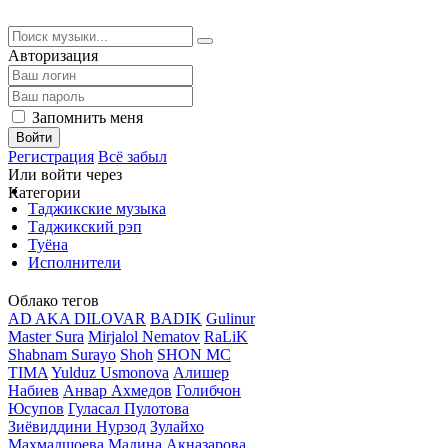
Авторизация
Запомнить меня
Войти
Регистрация
Всё забыл
Или войти через
Категории
Таджикские музыка
Таджикский рэп
Туёна
Исполнители
Облако тегов
AD AKA DILOVAR
BADIK
Gulinur
Master Sura
Mirjalol Nematov
RaLiK
Shabnam Surayo
Shoh
SHON MC
TIMA
Yulduz Usmonova
Алишер
Набиев
Анвар Ахмедов
Голибчон
Юсупов
Гуласал Пулотова
Зиёвиддини Нурзод
Зулайхо
Махмадшоева
Мадина Акназарова