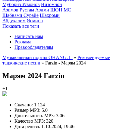
Мубориз Усмонов
Низомчон
Азимов
Рустам Азими
ШОН МС
Шабнами Сурайё
Шахроми
Абдухалим
Ясмина
Показать все теги
Написать нам
Реклама
Правообладателям
Музыкальный портал OHANG.TJ
»
Рекомендуемые
таджикские песни
» Farzin - Марям 2024
Марям 2024
Farzin
+1
Скачано:
1 124
Размер MP3:
5.0
Длительность MP3:
3:06
Качество MP3:
320
Дата релиза:
1-10-2024, 19:46