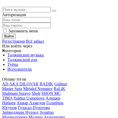
Авторизация
Запомнить меня
Войти
Регистрация
Всё забыл
Или войти через
Категории
Таджикские музыка
Таджикский рэп
Туёна
Исполнители
Облако тегов
AD AKA DILOVAR
BADIK
Gulinur
Master Sura
Mirjalol Nematov
RaLiK
Shabnam Surayo
Shoh
SHON MC
TIMA
Yulduz Usmonova
Алишер
Набиев
Анвар Ахмедов
Голибчон
Юсупов
Гуласал Пулотова
Зиёвиддини Нурзод
Зулайхо
Махмадшоева
Мадина Акназарова