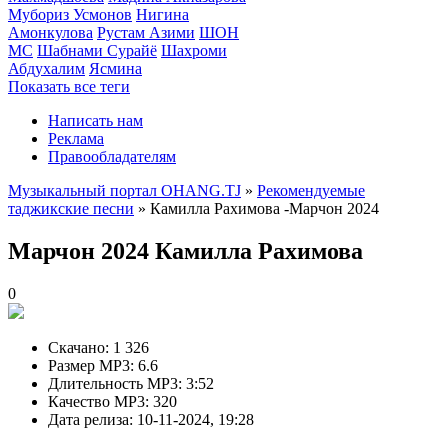
Мубориз Усмонов
Нигина
Амонкулова
Рустам Азими
ШОН
МС
Шабнами Сурайё
Шахроми
Абдухалим
Ясмина
Показать все теги
Написать нам
Реклама
Правообладателям
Музыкальный портал OHANG.TJ
»
Рекомендуемые
таджикские песни
» Камилла Рахимова -Марчон 2024
Марчон 2024
Камилла Рахимова
0
Скачано:
1 326
Размер MP3:
6.6
Длительность MP3:
3:52
Качество MP3:
320
Дата релиза:
10-11-2024, 19:28