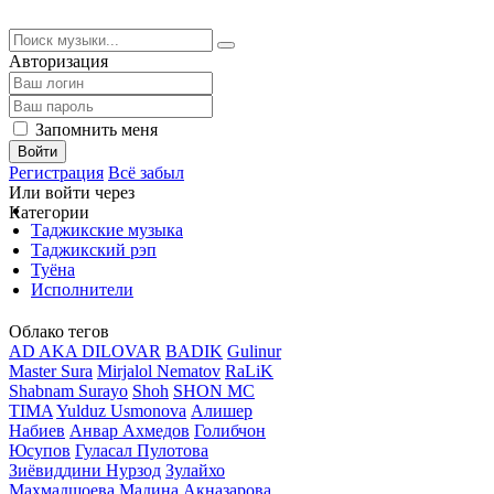
Авторизация
Запомнить меня
Войти
Регистрация
Всё забыл
Или войти через
Категории
Таджикские музыка
Таджикский рэп
Туёна
Исполнители
Облако тегов
AD AKA DILOVAR
BADIK
Gulinur
Master Sura
Mirjalol Nematov
RaLiK
Shabnam Surayo
Shoh
SHON MC
TIMA
Yulduz Usmonova
Алишер
Набиев
Анвар Ахмедов
Голибчон
Юсупов
Гуласал Пулотова
Зиёвиддини Нурзод
Зулайхо
Махмадшоева
Мадина Акназарова