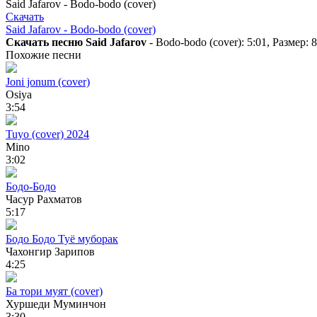
Said Jafarov - Bodo-bodo (cover)
Скачать
Said Jafarov - Bodo-bodo (cover)
Скачать песню Said Jafarov
- Bodo-bodo (cover): 5:01, Размер:
Похожие песни
Joni jonum (cover)
Osiya
3:54
Tuyo (cover) 2024
Mino
3:02
Бодо-Бодо
Часур Рахматов
5:17
Бодо Бодо Туё муборак
Чахонгир Зарипов
4:25
Ба тори муят (cover)
Хуршеди Муминчон
3:30