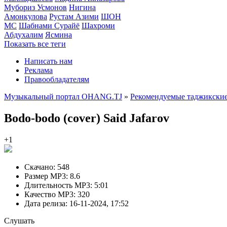
Мубориз Усмонов
Нигина
Амонкулова
Рустам Азими
ШОН
МС
Шабнами Сурайё
Шахроми
Абдухалим
Ясмина
Показать все теги
Написать нам
Реклама
Правообладателям
Музыкальный портал OHANG.TJ
»
Рекомендуемые таджикские
Bodo-bodo (cover)
Said Jafarov
+1
Скачано:
548
Размер MP3:
8.6
Длительность MP3:
5:01
Качество MP3:
320
Дата релиза:
16-11-2024, 17:52
Слушать