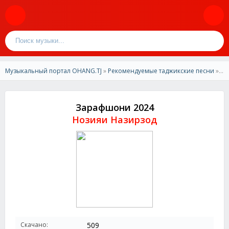
Музыкальный портал OHANG.TJ
»
Рекомендуемые таджикские песни
» Нозияи Назирзод - Зарафшони 2024
Зарафшони 2024
Нозияи Назирзод
Скачано:
509