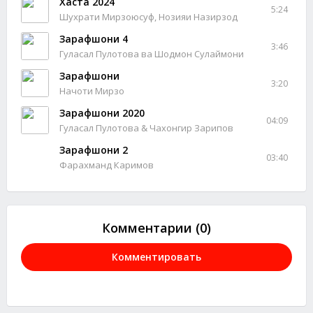
Хаста 2024
5:24
Шухрати Мирзоюсуф, Нозияи Назирзод
Зарафшони 4
3:46
Гуласал Пулотова ва Шодмон Сулаймони
Зарафшони
3:20
Начоти Мирзо
Зарафшони 2020
04:09
Гуласал Пулотова & Чахонгир Зарипов
Зарафшони 2
03:40
Фарахманд Каримов
Комментарии (0)
Комментировать