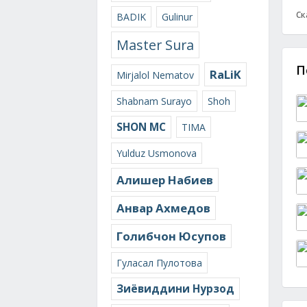
Ск
BADIK
Gulinur
Master Sura
П
RaLiK
Mirjalol Nematov
Shabnam Surayo
Shoh
SHON MC
TIMA
Yulduz Usmonova
Алишер Набиев
Анвар Ахмедов
Голибчон Юсупов
Гуласал Пулотова
Зиёвиддини Нурзод