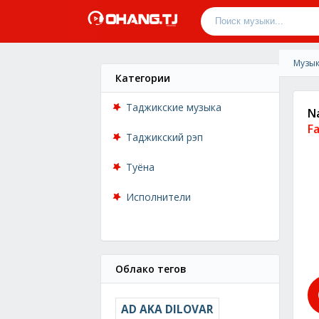
Музык
Категории
Таджикские музыка
N
Fa
Таджикский рэп
Туёна
Исполнители
Облако тегов
AD AKA DILOVAR