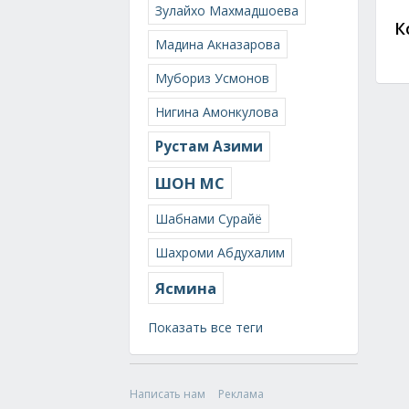
Зулайхо Махмадшоева
К
Мадина Акназарова
Мубориз Усмонов
Нигина Амонкулова
Рустам Азими
ШОН МС
Шабнами Сурайё
Шахроми Абдухалим
Ясмина
Показать все теги
Написать нам
Реклама