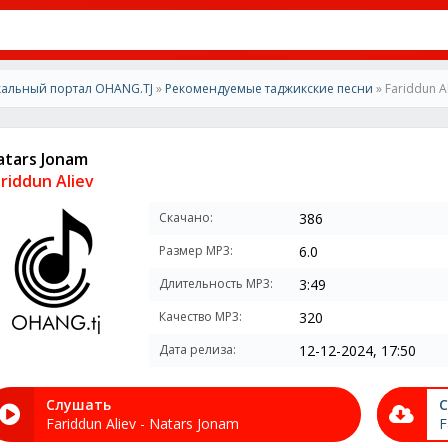
альный портал OHANG.TJ
»
Рекомендуемые таджикские песни
» Fariddun A
atars Jonam
riddun Aliev
Скачано:
386
Размер MP3:
6.0
Длительность MP3:
3:49
Качество MP3:
320
Дата релиза:
12-12-2024, 17:50
Слушать
С
Fariddun Aliev - Natars Jonam
F