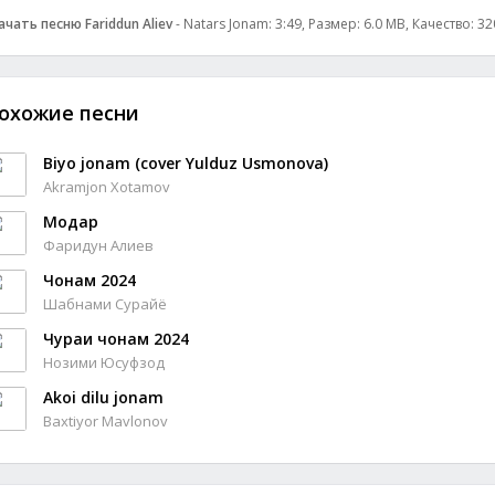
ачать песню Fariddun Aliev
- Natars Jonam: 3:49, Размер: 6.0 MB, Качество: 3
охожие песни
Biyo jonam (cover Yulduz Usmonova)
Akramjon Xotamov
Модар
Фаридун Алиев
Чонам 2024
Шабнами Сурайё
Чураи чонам 2024
Нозими Юсуфзод
Akoi dilu jonam
Baxtiyor Mavlonov