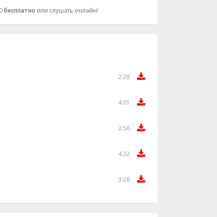
20
бесплатно
или слушать онлайн!
2:28
4:01
2:56
4:32
3:28