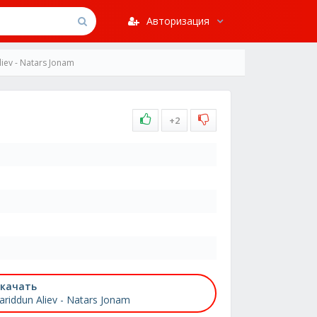
Авторизация
liev - Natars Jonam
+2
качать
ariddun Aliev - Natars Jonam