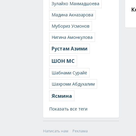
Зулайхо Махмадшоева
К
Мадина Акназарова
Мубориз Усмонов
Нигина Амонкулова
Рустам Азими
ШОН МС
Шабнами Сурайё
Шахроми Абдухалим
Ясмина
Показать все теги
Написать нам
Реклама