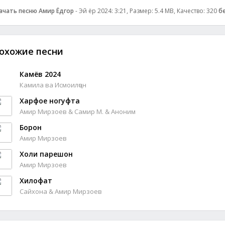
ачать песню Амир Ёдгор
- Эй ёр 2024: 3:21, Размер: 5.4 MB, Качество: 320
б
охожие песни
Камёв 2024
Камила ва Исмоилҷон
Харфое ногуфта
Амир Мирзоев & Самир М. & Аноним
Борон
Амир Мирзоев
Холи парешон
Амир Мирзоев
Хилофат
Сайхона & Амир Мирзоев