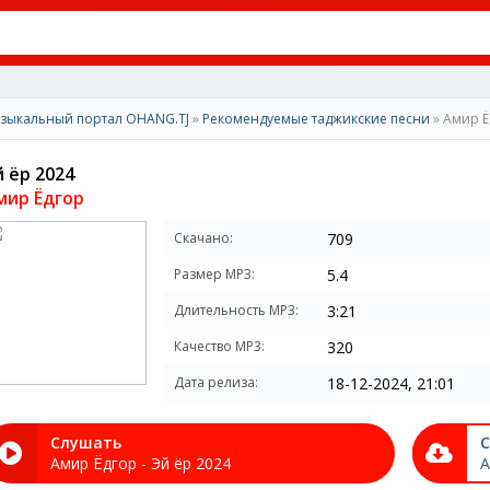
зыкальный портал OHANG.TJ
»
Рекомендуемые таджикские песни
» Амир Ё
й ёр 2024
мир Ёдгор
Скачано:
709
Размер MP3:
5.4
Длительность MP3:
3:21
Качество MP3:
320
Дата релиза:
18-12-2024, 21:01
Слушать
С
Амир Ёдгор - Эй ёр 2024
А