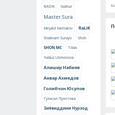
Ск
BADIK
Gulinur
Master Sura
П
RaLiK
Mirjalol Nematov
Shabnam Surayo
Shoh
SHON MC
TIMA
Yulduz Usmonova
Алишер Набиев
Анвар Ахмедов
Голибчон Юсупов
Гуласал Пулотова
Зиёвиддини Нурзод