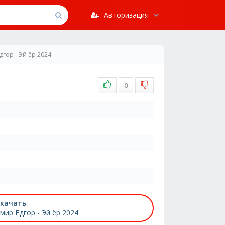
Авторизация
дгор - Эй ёр 2024
0
качать
мир Ёдгор - Эй ёр 2024