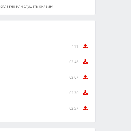
есплатно
или слушать онлайн!
4:11
03:48
03:07
02:30
02:57