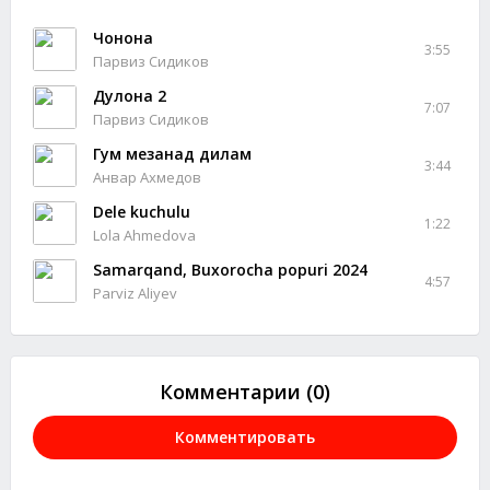
Чонона
3:55
Парвиз Сидиков
Дулона 2
7:07
Парвиз Сидиков
Гум мезанад дилам
3:44
Анвар Ахмедов
Dele kuchulu
1:22
Lola Ahmedova
Samarqand, Buxorocha popuri 2024
4:57
Parviz Aliyev
Комментарии (0)
Комментировать