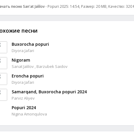
ачать песню San'at Jalilov
- Popuri 2025: 14:54, Размер: 20 MB, Качество: 320
охожие песни
Buxorocha popuri
Diyora Jafari
Nigoram
Sanat Jalilov , Barzubek Saidov
Eroncha popuri
Diyora Jafari
Samarqand, Buxorocha popuri 2024
Parviz Aliyev
Popuri 2024
Nigina Amonqulova