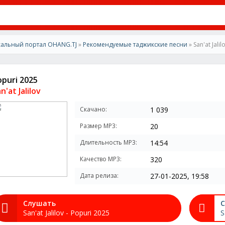
альный портал OHANG.TJ
»
Рекомендуемые таджикские песни
» San'at Jali
opuri 2025
n'at Jalilov
Скачано:
1 039
Размер MP3:
20
Длительность MP3:
14:54
Качество MP3:
320
Дата релиза:
27-01-2025, 19:58
Слушать
С
San'at Jalilov - Popuri 2025
S