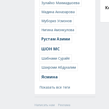
Зулайхо Махмадшоева
К
Мадина Акназарова
Мубориз Усмонов
Нигина Амонкулова
Рустам Азими
ШОН МС
Шабнами Сурайё
Шахроми Абдухалим
Ясмина
Показать все теги
Написать нам
Реклама