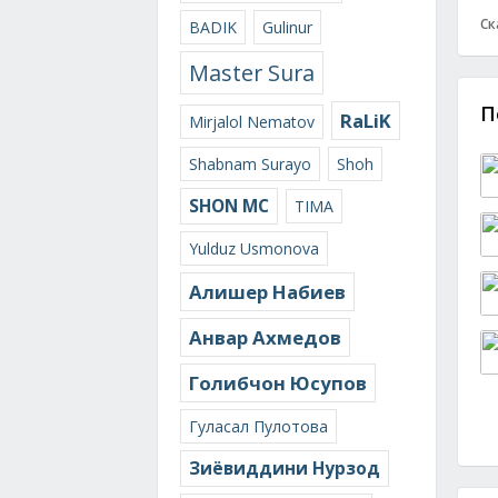
Ск
BADIK
Gulinur
Master Sura
П
RaLiK
Mirjalol Nematov
Shabnam Surayo
Shoh
SHON MC
TIMA
Yulduz Usmonova
Алишер Набиев
Анвар Ахмедов
Голибчон Юсупов
Гуласал Пулотова
Зиёвиддини Нурзод