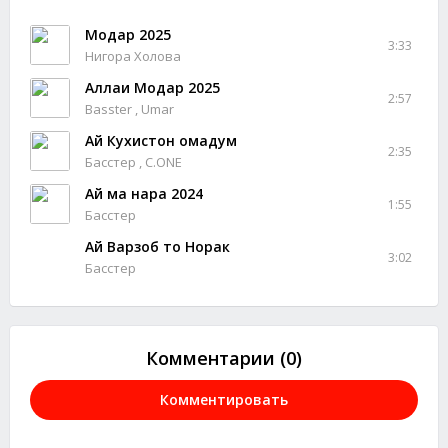
Модар 2025
3:33
Нигора Холова
Аллаи Модар 2025
2:57
Basster , Umar
Ай Кухистон омадум
2:35
Басстер , C.ONE
Ай ма нара 2024
1:55
Басстер
Ай Варзоб то Норак
3:02
Басстер
Комментарии (0)
Комментировать