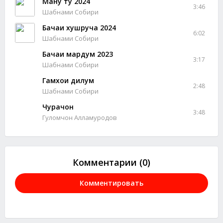
Ману ту 2024
3:46
Шабнами Собири
Бачаи хушруча 2024
6:02
Шабнами Собири
Бачаи мардум 2023
3:17
Шабнами Собири
Гамхои дилум
2:48
Шабнами Собири
Чурачон
3:48
Гуломчон Алламуродов
Комментарии (0)
Комментировать